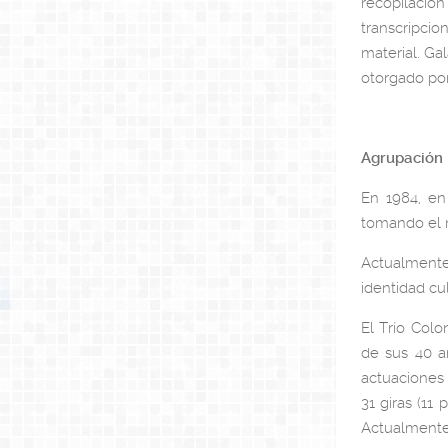
recopilació
transcripcio
material. Ga
otorgado por
Agrupación 
En 1984, en 
tomando el n
Actualmente
identidad cul
El Trío Colo
de sus 40 añ
actuaciones 
31 giras (11
Actualmente