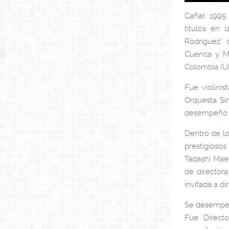
Cañar, 1995.
títulos en 
Rodríguez” 
Cuenca y Ma
Colombia (U
Fue violini
Orquesta Si
desempeñó c
Dentro de lo
prestigioso
Tadashi Maed
de directora
invitada a d
Se desempeñó
Fue Direct