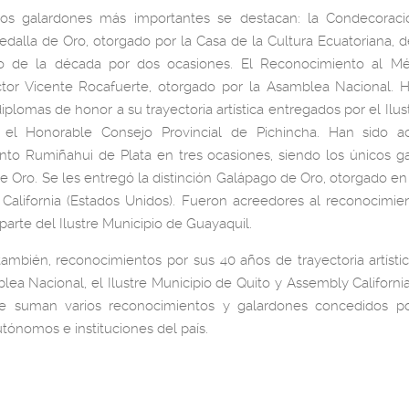
os galardones más importantes se destacan: la Condecoraci
Medalla de Oro, otorgado por la Casa de la Cultura Ecuatoriana, 
ío de la década por dos ocasiones. El Reconocimiento al Méri
ctor Vicente Rocafuerte, otorgado por la Asamblea Nacional. 
iplomas de honor a su trayectoria artística entregados por el Ilus
el Honorable Consejo Provincial de Pichincha. Han sido a
nto Rumiñahui de Plata en tres ocasiones, siendo los únicos g
 Oro. Se les entregó la distinción Galápago de Oro, otorgado en
California (Estados Unidos). Fueron acreedores al reconocimie
 parte del Ilustre Municipio de Guayaquil.
ambién, reconocimientos por sus 40 años de trayectoria artísti
lea Nacional, el Ilustre Municipio de Quito y Assembly California
e suman varios reconocimientos y galardones concedidos po
tónomos e instituciones del país.