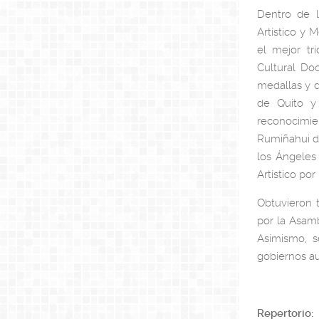
Dentro de l
Artístico y 
el mejor tr
Cultural Do
medallas y d
de Quito y 
reconocimie
Rumiñahui de
los Ángeles 
Artístico por
Obtuvieron t
por la Asamb
Asimismo, s
gobiernos au
Repertorio: