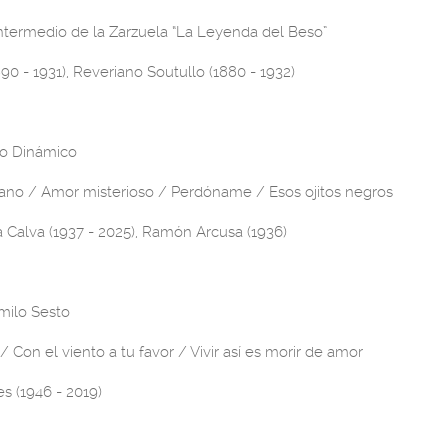
Intermedio de la Zarzuela “La Leyenda del Beso”
890 - 1931), Reveriano Soutullo (1880 - 1932)
o Dinámico
rano / Amor misterioso / Perdóname / Esos ojitos negros
 Calva (1937 - 2025), Ramón Arcusa (1936)
milo Sesto
/ Con el viento a tu favor / Vivir así es morir de amor
s (1946 - 2019)