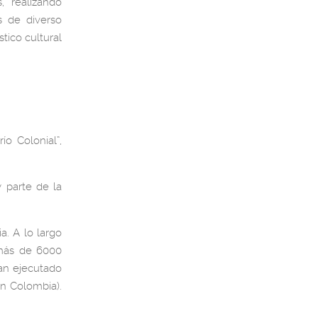
, realizando
es de diverso
tico cultural
ío Colonial”,
 parte de la
a. A lo largo
o más de 6000
han ejecutado
en Colombia).