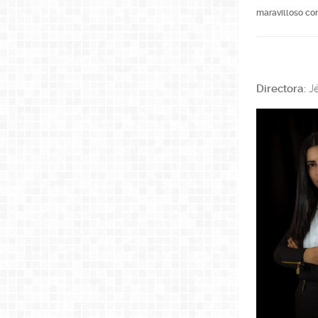
maravilloso co
Directora:
Jé