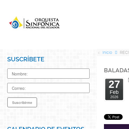
Inicio
REC
SUSCRÍBETE
BALADAS
27
Feb
2026