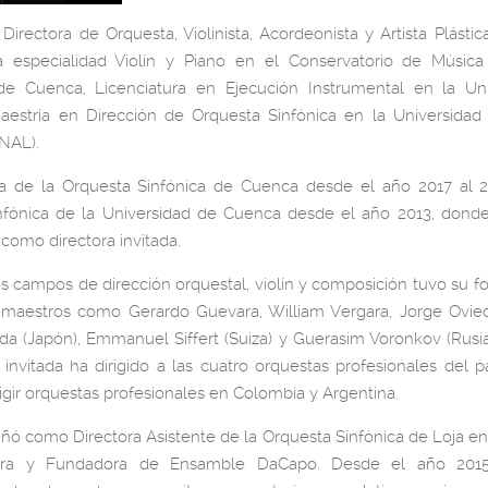
 Directora de Orquesta, Violinista, Acordeonista y Artista Plástic
la especialidad Violín y Piano en el Conservatorio de Música
de Cuenca, Licenciatura en Ejecución Instrumental en la Un
estría en Dirección de Orquesta Sinfónica en la Universidad
NAL).
sta de la Orquesta Sinfónica de Cuenca desde el año 2017 al 2
nfónica de la Universidad de Cuenca desde el año 2013, dond
omo directora invitada.
s campos de dirección orquestal, violín y composición tuvo su 
s maestros como Gerardo Guevara, William Vergara, Jorge Ovied
a (Japón), Emmanuel Siffert (Suiza) y Guerasim Voronkov (Rusia
 invitada ha dirigido a las cuatro orquestas profesionales del p
irigir orquestas profesionales en Colombia y Argentina.
 como Directora Asistente de la Orquesta Sinfónica de Loja en
ora y Fundadora de Ensamble DaCapo. Desde el año 2015