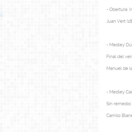
- Obertura: 
Juan Vert (1
- Medley Dú
Final del ve
Manuel de la
- Medley Ca
Sin remedio 
Camilo Blane