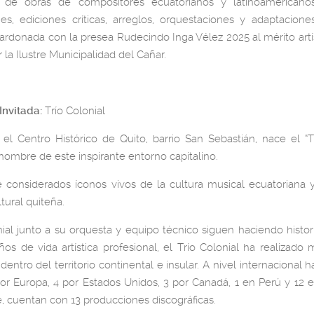
n de obras de compositores ecuatorianos y latinoamericanos
nes, ediciones críticas, arreglos, orquestaciones y adaptacion
lardonada con la presea Rudecindo Inga Vélez 2025 al mérito artís
 la Ilustre Municipalidad del Cañar.
Invitada:
Trío Colonial
el Centro Histórico de Quito, barrio San Sebastián, nace el “Tr
ombre de este inspirante entorno capitalino.
 considerados íconos vivos de la cultura musical ecuatoriana y
tural quiteña.
nial junto a su orquesta y equipo técnico siguen haciendo histori
os de vida artística profesional, el Trío Colonial ha realizad
dentro del territorio continental e insular. A nivel internacional 
 por Europa, 4 por Estados Unidos, 3 por Canadá, 1 en Perú y 12 
, cuentan con 13 producciones discográficas.