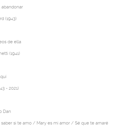
a abandonar
d (1943)
eos de ella
etti (1941)
aquí
43 - 2021)
o Dan
saber si te amo / Mary es mi amor / Sé que te amaré