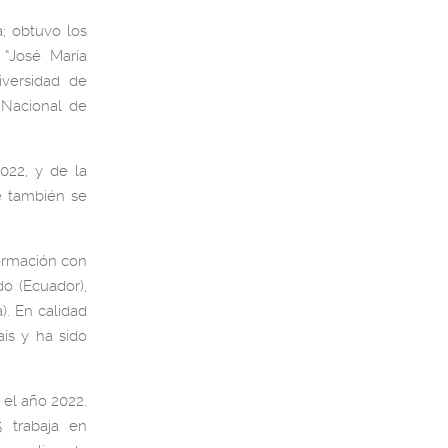
a; obtuvo los
 “José María
iversidad de
 Nacional de
022, y de la
e también se
formación con
o (Ecuador),
). En calidad
aís y ha sido
 el año 2022.
 trabaja en