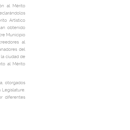
ón al Mérito
declarándolos
to Artístico
Han obtenido
tre Municipio
creedores al
anadores del
 la ciudad de
nto al Mérito
ca, otorgados
 Legislature.
r diferentes