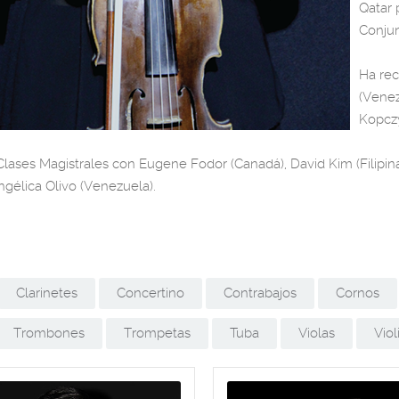
Qatar 
Conju
Ha rec
(Venez
Kopczy
Clases Magistrales con Eugene Fodor (Canadá), David Kim (Filipin
Angélica Olivo (Venezuela).
Clarinetes
Concertino
Contrabajos
Cornos
Trombones
Trompetas
Tuba
Violas
Viol