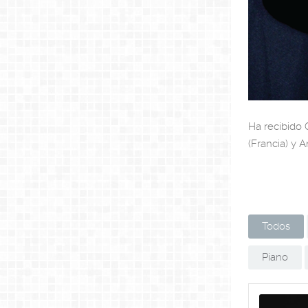
Ha recibido 
(Francia) y 
Todos
Piano