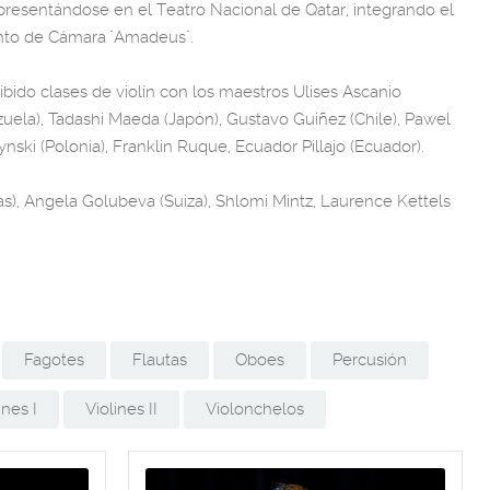
presentándose en el Teatro Nacional de Qatar, integrando el
nto de Cámara "Amadeus".
ibido clases de violín con los maestros Ulises Ascanio
uela), Tadashi Maeda (Japón), Gustavo Guiñez (Chile), Pawel
nski (Polonia), Franklin Ruque, Ecuador Pillajo (Ecuador).
as), Angela Golubeva (Suiza), Shlomi Mintz, Laurence Kettels
Fagotes
Flautas
Oboes
Percusión
ines I
Violines II
Violonchelos