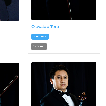
Oswaldo Toro
LEER MÁS
Violines I