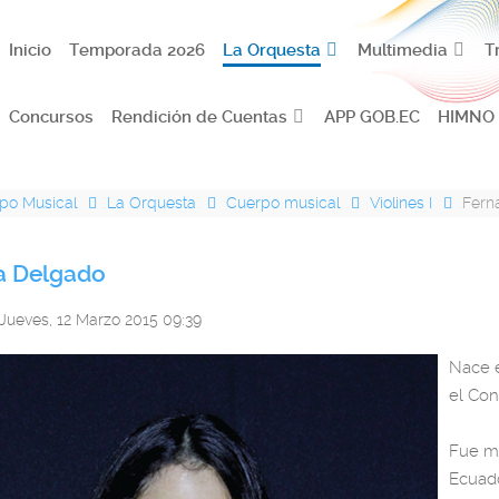
Inicio
Temporada 2026
La Orquesta
Multimedia
T
Concursos
Rendición de Cuentas
APP GOB.EC
HIMNO
po Musical
La Orquesta
Cuerpo musical
Violines I
Fern
a Delgado
 Jueves, 12 Marzo 2015 09:39
Nace e
el Con
Fue mi
Ecuado