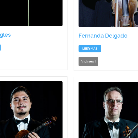
gles
Fernanda Delgado
LEER MÁS
Violines I