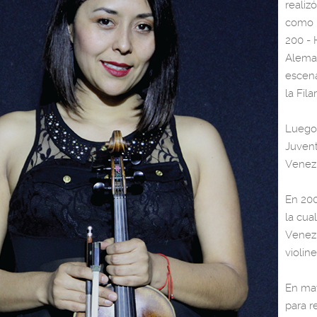
realiz
como p
200 - 
Aleman
escena
la Fil
Luego 
Juvent
Venezu
En 200
la cua
Venezu
violine
En may
para r