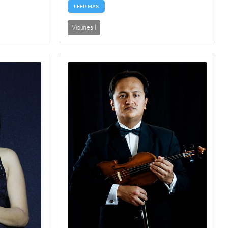
LEER MÁS
Violines I