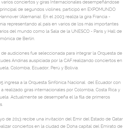
ó varios conciertos y giras Internacionales desempeñándose
rincipal de segundos violines, participó en EXPOMUNDO
Hannover (Alemania). En el 2003 realiza la gira Francia -
ia representando al país en varios de los más importantes
rios del mundo como la Sala de la UNESCO - Paris y Hall de
armónica de Berlín.
de audiciones fue seleccionada para integrar la Orquesta de
udes Andinas auspiciada por la CAF.realizando conciertos en
ela, Colombia, Ecuador, Perú y Bolivia.
5 ingresa a la Orquesta Sinfónica Nacional del Ecuador con
l a realizado giras internacionales por Colombia, Costa Rica y
ela. Actualmente se desempeña el la fila de primeros
s.
o de 2013 recibe una invitación del Emir del Estado de Qatar
ealizar conciertos en la ciudad de Doha capital del Emirato de