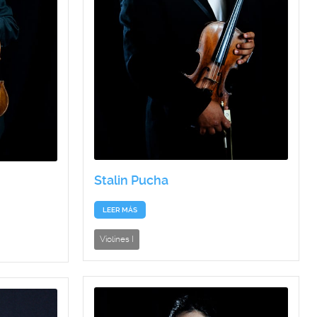
Stalin Pucha
LEER MÁS
Violines I