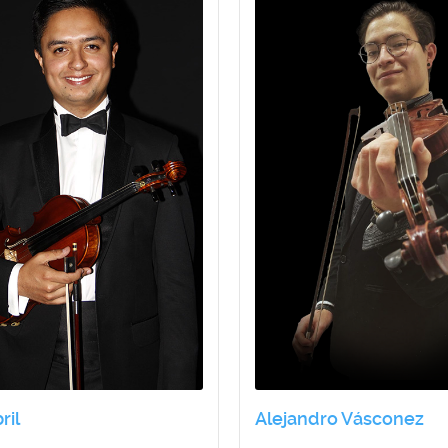
ril
Alejandro Vásconez