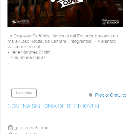
La Orquesta Sinfónica Nacional del Ecuador presenta un
maravilloso Recital de Cámara. Integrantes: - Alejandro
Vásconez (Violín)
- Irene Martínez (Violín)
- Ana Bonilla (Viola)
- ...
Leer más
Precio: Gratuito
NOVENA SINFONÍA DE BEETHOVEN
31 Julio 2026
20:00