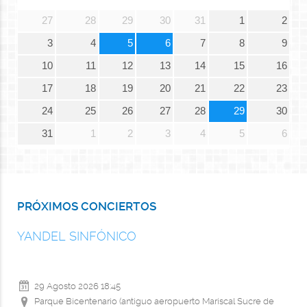
27
28
29
30
31
1
2
3
4
5
6
7
8
9
10
11
12
13
14
15
16
17
18
19
20
21
22
23
24
25
26
27
28
29
30
31
1
2
3
4
5
6
PRÓXIMOS CONCIERTOS
YANDEL SINFÓNICO
29 Agosto 2026
18:45
Parque Bicentenario (antiguo aeropuerto Mariscal Sucre de