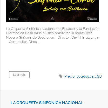
La Orquesta Sinfónica Nacional del Ecuador y la Fundación
Filarmónica Casa de la Música presentan la maravillosa
Novena Sinfonía de Beethoven. Director: Davit Harutyunyan
Compositor, Direc...
Leer más
Precio: boletos.ca
USD
LA ORQUESTA SINFÓNICA NACIONAL