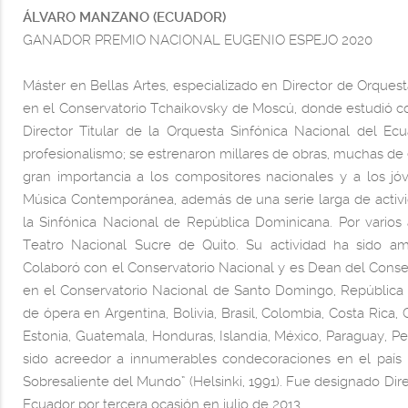
ÁLVARO MANZANO (ECUADOR)
GANADOR PREMIO NACIONAL EUGENIO ESPEJO 2020
Máster en Bellas Artes, especializado en Director de Orques
en el Conservatorio Tchaikovsky de Moscú, donde estudió c
Director Titular de la Orquesta Sinfónica Nacional del Ecu
profesionalismo; se estrenaron millares de obras, muchas de e
gran importancia a los compositores nacionales y a los jóv
Música Contemporánea, además de una serie larga de activida
la Sinfónica Nacional de República Dominicana. Por vari
Teatro Nacional Sucre de Quito. Su actividad ha sido a
Colaboró con el Conservatorio Nacional y es Dean del Conserv
en el Conservatorio Nacional de Santo Domingo, República D
de ópera en Argentina, Bolivia, Brasil, Colombia, Costa Rica, 
Estonia, Guatemala, Honduras, Islandia, México, Paraguay, P
sido acreedor a innumerables condecoraciones en el país y
Sobresaliente del Mundo” (Helsinki, 1991). Fue designado Dire
Ecuador por tercera ocasión en julio de 2013.