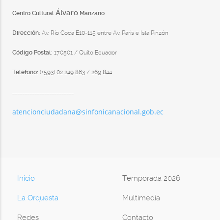
Álvaro
Centro Cultural
Manzano
Dirección:
Av. Río Coca E10-115 entre Av. París e Isla Pinzón
Código Postal:
170501 / Quito Ecuador
Teléfono:
(+593) 02 249 863 / 269 844
_________________________
atencionciudadana@sinfonicanacional.gob.ec
Inicio
Temporada 2026
La Orquesta
Multimedia
Redes
Contacto